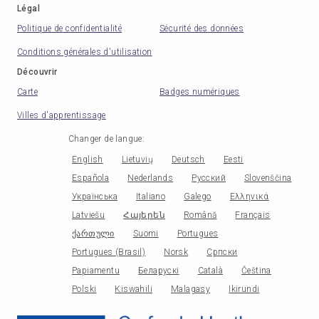
Légal
Politique de confidentialité
Sécurité des données
Conditions générales d'utilisation
Découvrir
Carte
Badges numériques
Villes d'apprentissage
Changer de langue
:
English
Lietuvių
Deutsch
Eesti
Española
Nederlands
Русский
Slovenščina
Українська
Italiano
Galego
Ελληνικά
Latviešu
Հայերեն
Română
Français
ქართული
Suomi
Portugues
Portugues (Brasil)
Norsk
Српски
Papiamentu
Беларускі
Català
Čeština
Polski
Kiswahili
Malagasy
Ikirundi